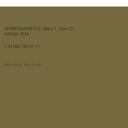
Haarverdichtung für dünnes Haar mit GL
Tapes von Great Lengths - Der Weg zu
vollem, gesundaussehendem Haar
HERRENGASSE 6-8, Stairs 1, Door 32
VIENNA 1010
+ 43 660 166 47 17
INSTAGRAM
·
WHATSAPP
Log In